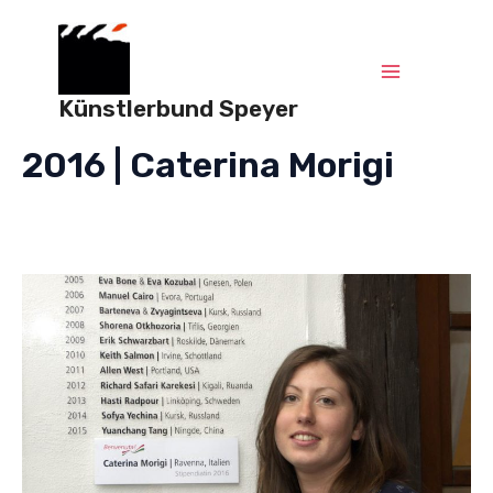
Zum
Main
Inhalt
springen
Menu
Künstlerbund Speyer
2016 | Caterina Morigi