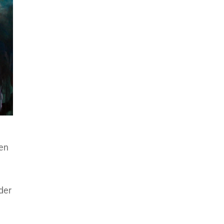
hen
der