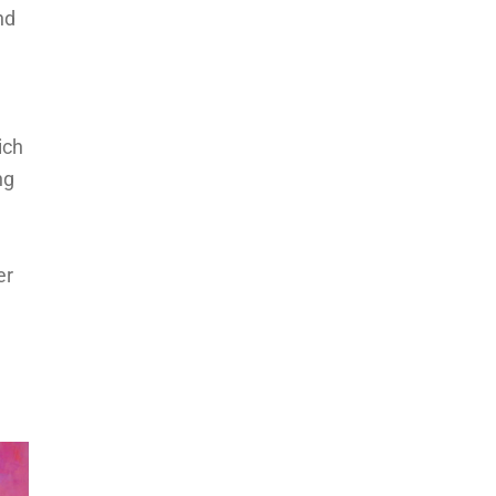
nd
ich
ng
er