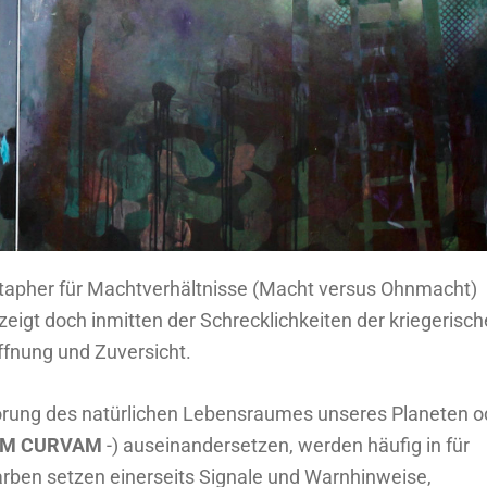
etapher für Machtverhältnisse (Macht versus Ohnmacht)
 zeigt doch inmitten der Schrecklichkeiten der kriegerisc
ffnung und Zuversicht.
störung des natürlichen Lebensraumes unseres Planeten o
EM CURVAM
-) auseinandersetzen, werden häufig in für
rben setzen einerseits Signale und Warnhinweise,