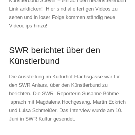
Künstlerbund Speyer – einfach den nebenstehenden
Link anklicken! Hier sind alle fertigen Videos zu
Martin Eckrich
6:13
sehen und in loser Folge kommen ständig neue
Videoclips hinzu!
Bertram Koser | Objets trouvés
8:47
Karin Germeyer-Kihm | Porträt einer Maler
4:29
SWR berichtet über den
Künstlerbund
Gisela Desuki | Werden ind Vergehen
Die Ausstellung im Kulturhof Flachsgasse war für
Joachim Pfaffmann | What do you want fro
den SWR Anlass, über den Künstlerbund zu
berichten. Die SWR- Reporterin Susanne Böhme
Christoph Anschütz | Geschöpfe zwischen 
sprach mit Magdalena Hochgesang, Martin Eckrich
und Luisa Schmeißer. Das Interview wurde am 10.
Nina Bußjäger | Wie lange noch?
Juni in SWR Kultur gesendet.