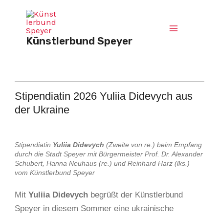
I
F
Zum
n
a
Main
Inhalt
s
c
springen
Künstlerbund Speyer
Menu
t
e
a
b
g
o
r
o
a
k
Stipendiatin 2026 Yuliia Didevych aus
m
der Ukraine
Stipendiatin
Yuliia Didevych
(Zweite von re.) beim Empfang
durch die Stadt Speyer mit Bürgermeister Prof. Dr. Alexander
Schubert, Hanna Neuhaus (re.) und Reinhard Harz (lks.)
vom Künstlerbund Speyer
Mit
Yuliia Didevych
begrüßt der Künstlerbund
Speyer in diesem Sommer eine ukrainische