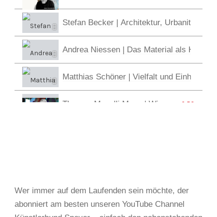
Stefan Becker | Architektur, Urbanität und
Andrea Niessen | Das Material als Heraus
Matthias Schöner | Vielfalt und Einheit
Thomas Manelli Mann | Wie sonderbar
6:50
Günter Zink | Malerei im digitalen Zeitalter
6:45
Kurt Keller | Zwischen Licht & Raum & Zeit
BUJA | Let's stay in touch!
6:32
Wer immer auf dem Laufenden sein möchte, der
abonniert am besten unseren YouTube Channel
Magdalena Hochgesang | Dort wo Worte en
5:55