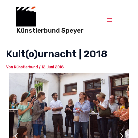
Zum
Post
Main
Inhalt
navigation
springen
Menu
Künstlerbund Speyer
Kult(o)urnacht | 2018
Von
Künstlerbund
/
12. Juni 2018