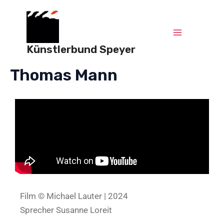
Zum
Main
Inhalt
springen
Menu
Künstlerbund Speyer
Thomas Mann
Film © Michael Lauter | 2024
Sprecher Susanne Loreit