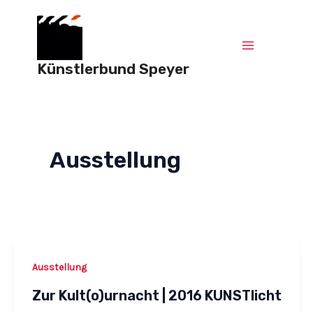
Zum
Post
Main
Inhalt
pagination
springen
Menu
Künstlerbund Speyer
Ausstellung
Ausstellung
Zur Kult(o)urnacht | 2016 KUNSTlicht