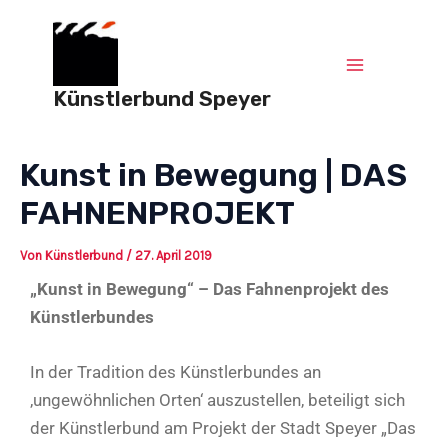
Zum
Post
Main
Inhalt
navigation
springen
Menu
Künstlerbund Speyer
Kunst in Bewegung | DAS
FAHNENPROJEKT
Von
Künstlerbund
/
27. April 2019
„Kunst in Bewegung“ – Das Fahnenprojekt des
Künstlerbundes
In der Tradition des Künstlerbundes an
‚ungewöhnlichen Orten‘ auszustellen, beteiligt sich
der Künstlerbund am Projekt der Stadt Speyer „Das