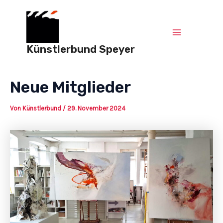
Zum
Post
Main
Inhalt
navigation
springen
Menu
Künstlerbund Speyer
Neue Mitglieder
Von
Künstlerbund
/
29. November 2024