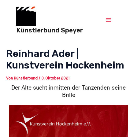
Zum
Post
Main
Inhalt
navigation
springen
Menu
Künstlerbund Speyer
Reinhard Ader |
Kunstverein Hockenheim
Von
Künstlerbund
/
3. Oktober 2021
Der Alte sucht inmitten der Tanzenden seine
Brille