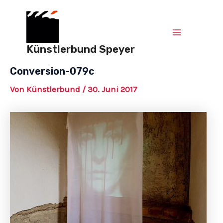
Zum
Post
Main
Inhalt
navigation
springen
Menu
Künstlerbund Speyer
Conversion-079c
Von
Künstlerbund
/
30. Juni 2017